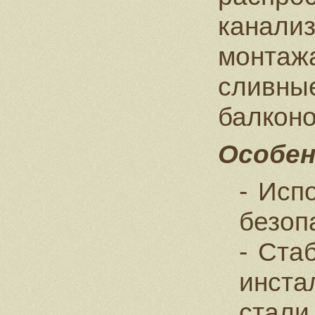
канали
монтаж
сливн
балконо
Особен
Испо
безоп
Стаб
инста
стали