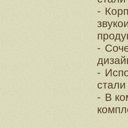
Корп
звуко
проду
Соче
дизай
Испо
стали
В ко
компл