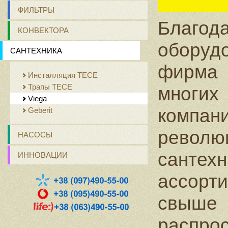
ФИЛЬТРЫ
Благод
КОНВЕКТОРА
оборуд
САНТЕХНИКА
фирм
Инсталляция ТЕСЕ
Трапы ТЕСЕ
многих
Viega
компа
Geberit
револю
НАСОСЫ
сантех
ИННОВАЦИИ
ассорт
свыше
распро