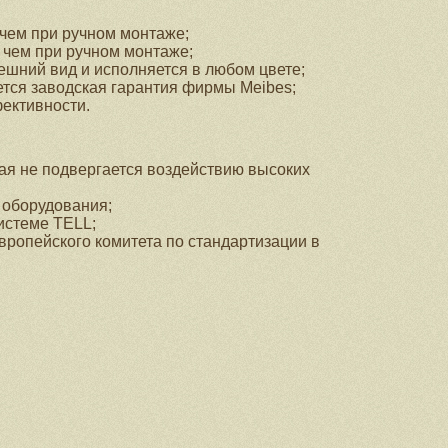
чем при ручном монтаже;
 чем при ручном монтаже;
ешний вид и исполняется в любом цвете;
ется заводская гарантия фирмы Meibes;
ективности.
рая не подвергается воздействию высоких
оборудования;
истеме TELL;
вропейского комитета по стандартизации в