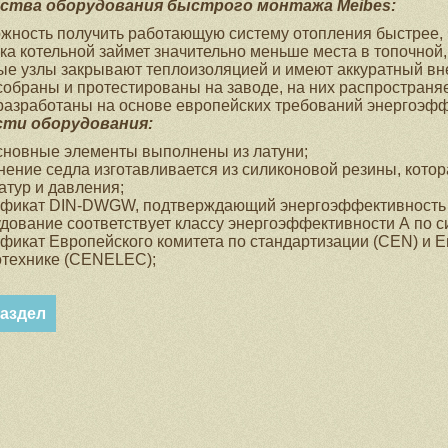
ства оборудования быстрого монтажа Meibes:
жность получить работающую систему отопления быстрее, 
ка котельной займет значительно меньше места в топочной,
ые узлы закрывают теплоизоляцией и имеют аккуратный вн
собраны и протестированы на заводе, на них распространя
разработаны на основе европейских требований энергоэфф
сти оборудования:
сновные элементы выполнены из латуни;
нение седла изготавливается из силиконовой резины, кото
атур и давления;
фикат DIN-DWGW, подтверждающий энергоэффективность 
дование соответствует классу энергоэффективности А по с
фикат Европейского комитета по стандартизации (CEN) и Е
отехнике (CENELEC);
раздел