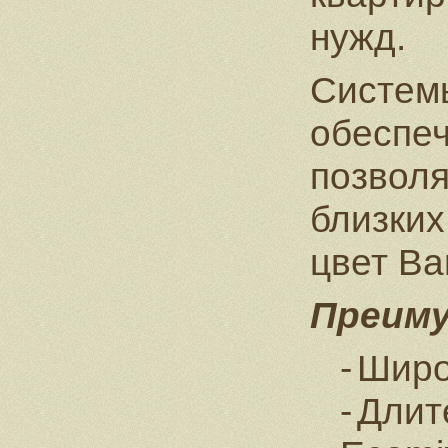
нужд.
Систем
обеспе
позволя
близки
цвет Ва
Преиму
Широ
Длит