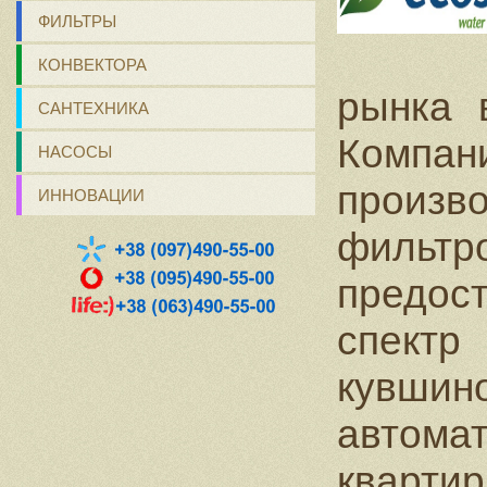
ФИЛЬТРЫ
КОНВЕКТОРА
рынка 
САНТЕХНИКА
Компан
НАСОСЫ
произв
ИННОВАЦИИ
фильт
предост
спектр
кувши
автома
кварти