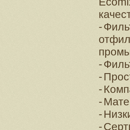
Ecomi
качес
Филь
отфил
промы
Филь
Прос
Комп
Мате
Низк
Серт