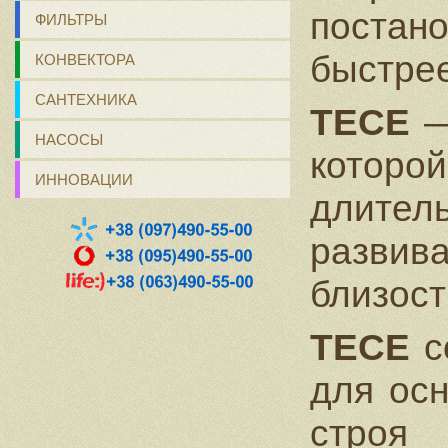
постан
ФИЛЬТРЫ
быстрее
КОНВЕКТОРА
САНТЕХНИКА
ТЕСЕ
—
НАСОСЫ
которо
ИННОВАЦИИ
длител
развива
близост
ТЕСЕ
с
для ос
строя