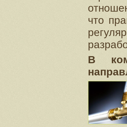
отноше
что пр
регуля
разрабо
В ком
направ