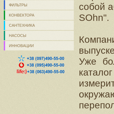
собой а
ФИЛЬТРЫ
SOhn".
КОНВЕКТОРА
САНТЕХНИКА
НАСОСЫ
Компан
ИННОВАЦИИ
выпуск
Уже бо
катал
измер
окруж
переп