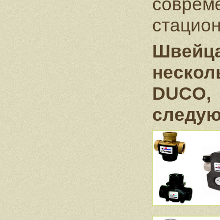
совре
стацион
Швейца
нескол
DUCO,
следую